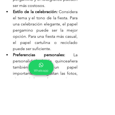
ser más costosos.
Estilo de la celebración:
 Considera 
el tema y el tono de la fiesta. Para 
una celebración elegante, el papel 
pergamino puede ser la mejor 
opción. Para una fiesta más casual, 
el papel cartulina o reciclado 
puede ser suficiente.
Preferencias personales:
 La 
personalidad de la quinceañera 
también juega un papel 
Whatsapp
importante. Si le gustan las fotos, 
el papel fotográfico puede ser 
ideal. Si es consciente del medio 
ambiente, el papel reciclado será 
la mejor elección.
En resumen, la elección del papel y los 