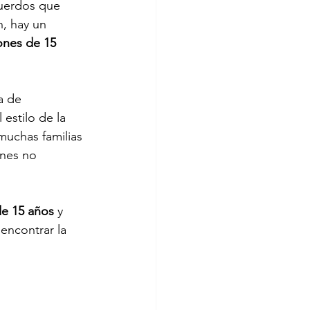
cuerdos que 
, hay un 
iones de 15 
a de 
estilo de la 
muchas familias 
ones no 
de 15 años
 y 
encontrar la 