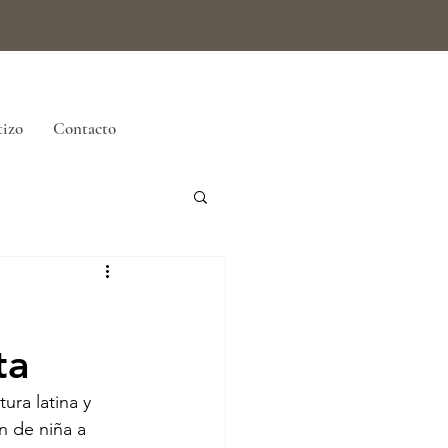
tizo
Contacto
ta
ra latina y 
n de niña a 