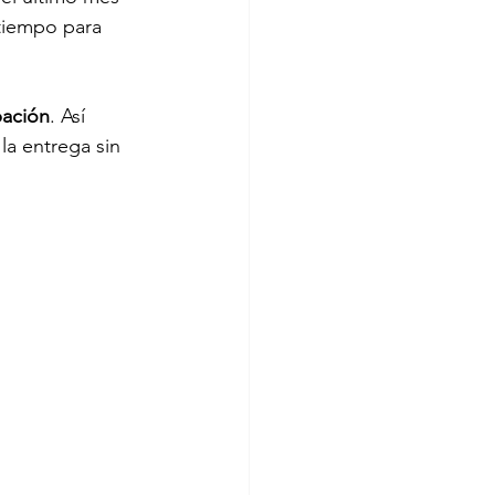
 tiempo para 
pación
. Así 
la entrega sin 