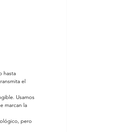
o hasta 
ransmita el 
angible. Usamos 
ue marcan la 
cológico, pero 