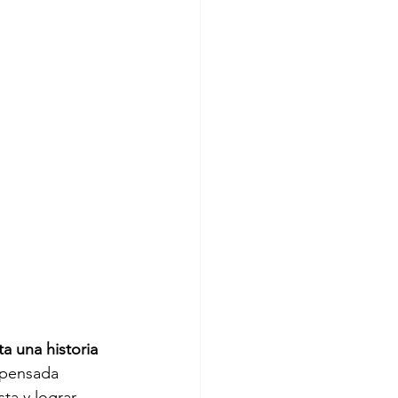
a una historia 
 pensada 
ta y lograr 