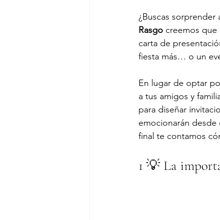
¿Buscas sorprender 
Rasgo
 creemos que 
carta de presentació
fiesta más… o un eve
En lugar de optar po
a tus amigos y famil
para diseñar invitaci
emocionarán desde el
final te contamos c
1 💡 La importa