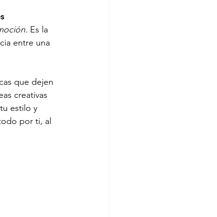
s 
emoción
. Es la 
cia entre una 
icas que dejen 
as creativas 
u estilo y 
do por ti, al 