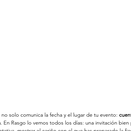
 no solo comunica la fecha y el lugar de tu evento: 
cuent
n
. En Rasgo lo vemos todos los días: una invitación bien
ativa, mostrar el cariño con el que has preparado la fies