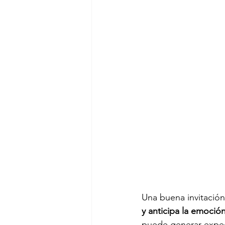
Una buena invitación
y anticipa la emoció
puede generar expect